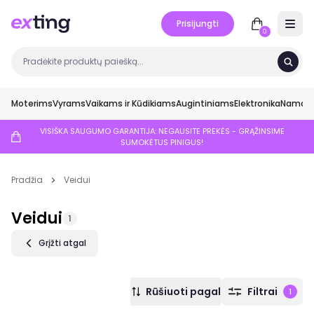
Prisijungti
Open 
0
Moterims
Vyrams
Vaikams ir Kūdikiams
Augintiniams
Elektronika
Namai ir
VISIŠKA SAUGUMO GARANTIJA: NEGAUSITE PREKĖS - GRĄŽINSIME
SUMOKĖTUS PINIGUS!
Pradžia
Veidui
Veidui
1
Grįžti atgal
Rūšiuoti pagal
Filtrai
1