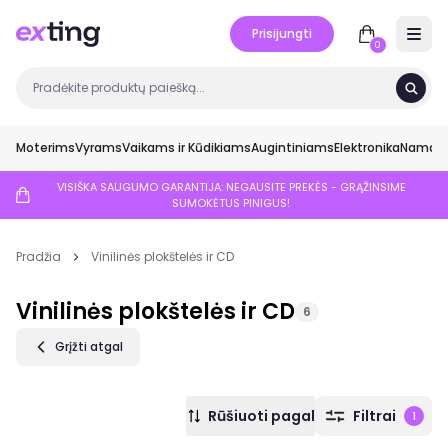
Prisijungti
Open 
0
Moterims
Vyrams
Vaikams ir Kūdikiams
Augintiniams
Elektronika
Namai ir
VISIŠKA SAUGUMO GARANTIJA: NEGAUSITE PREKĖS - GRĄŽINSIME
SUMOKĖTUS PINIGUS!
Pradžia
Vinilinės plokštelės ir CD
Vinilinės plokštelės ir CD
6
Grįžti atgal
Rūšiuoti pagal
Filtrai
1