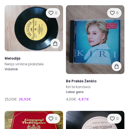
0
0
Melodija
Nerija viniline plokstele
Vidutinė
Be Prekės Ženklo
Kiri te kanawa
Labai gera
25,00€
26,92€
4,00€
4,87€
0
0