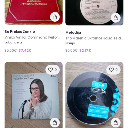
Be Prekės Ženklo
Melodija
Vinilai Vinilai Command Performance: A Night at the Opera
Trio Marenic Ukrainos liaudies dainos
Labai gera
Nauja
35,00€
37,42€
30,00€
32,17€
0
0