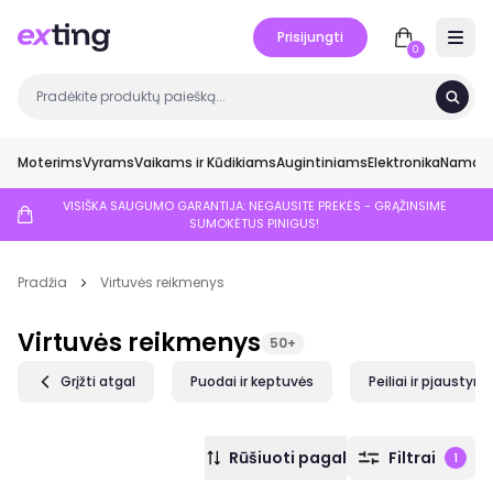
Prisijungti
Open 
0
Moterims
Vyrams
Vaikams ir Kūdikiams
Augintiniams
Elektronika
Namai ir
VISIŠKA SAUGUMO GARANTIJA: NEGAUSITE PREKĖS - GRĄŽINSIME
SUMOKĖTUS PINIGUS!
Pradžia
Virtuvės reikmenys
Virtuvės reikmenys
50+
Grįžti atgal
Puodai ir keptuvės
Peiliai ir pjausty
Rūšiuoti pagal
Filtrai
1