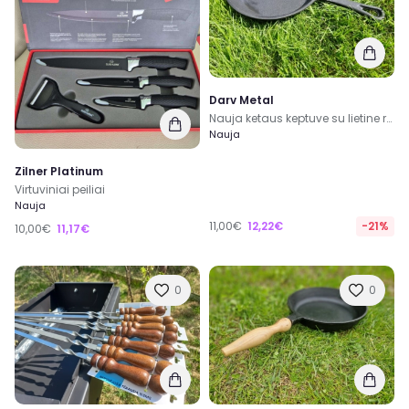
Darv Metal
Nauja ketaus keptuve su lietine rankena 22 cm
Nauja
Zilner Platinum
Virtuviniai peiliai
Nauja
11,00€
12,22€
-21%
10,00€
11,17€
0
0