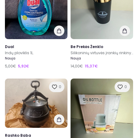
Dual
Be Prekės Ženklo
Indų ploviklis 1L.
Silikoninių virtuvės įrankių rinkinys
Nauja
Nauja
5,00€
5,92€
14,00€
15,37€
0
0
Rashko Baba