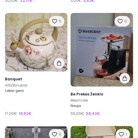
30,00€
32,17€
3,00€
3,82€
0
0
Banquet
Arbatinukas
Labai gera
Be Prekės Ženklo
Mėsmalė
Nauja
17,00€
18,52€
55,00€
58,42€
0
1