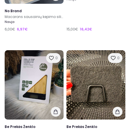
No Brand
Macarons sausainių kepimo silikoninis kilimėlis
Nauja
6,00€
6,97€
15,00€
16,42€
0
0
Be Prekės Ženklo
Be Prekės Ženklo