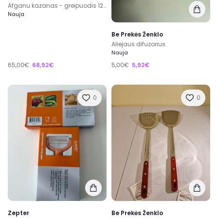
Afganu kazanas - greipuodis 12 litrų
Nauja
Be Prekės Ženklo
Aliejaus difuzorius
Nauja
65,00€
68,92€
5,00€
5,92€
0
0
Zepter
Be Prekės Ženklo