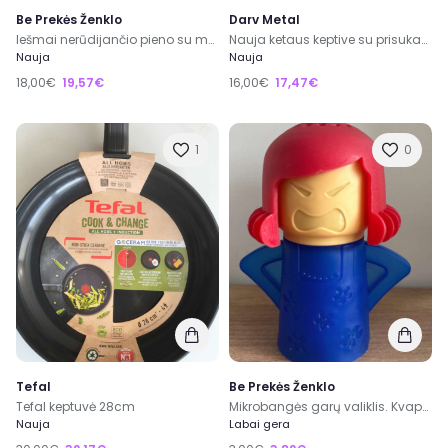
Be Prekės Ženklo
Darv Metal
Iešmai nerūdijančio pieno su medinė rankena 450x12x3 mm 5 vnt.
Nauja ketaus keptive su prisukama medinė rankena 22 cm
Nauja
Nauja
18,00€
19,57€
16,00€
17,47€
1
0
Tefal
Be Prekės Ženklo
Tefal keptuvė 28cm
Mikrobangės garų valiklis. Kvapų sugėriklis.
Nauja
Labai gera