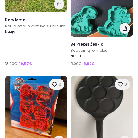
Darv Metal
Nauja ketaus keptuve su prisukama medinė rankena 24 cm
Nauja
Be Prekės Ženklo
Sausainių formelės
Nauja
18,00€
19,57€
5,00€
5,92€
0
0