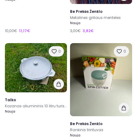
Be Prekės Ženklo
Metalines griliaus menteles
Nauja
10,00€
11,17€
3,00€
3,82€
0
0
Talko
Kazanas aliumininis 10 litru turistinis
Nauja
Be Prekės Ženklo
Rankinis trintuvas
Nauja