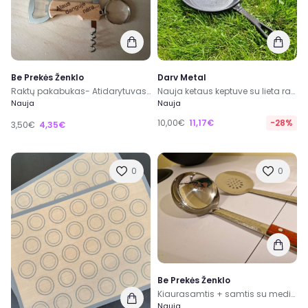
Be Prekės Ženklo
Darv Metal
Raktų pakabukas- Atidarytuvas “Alaus danguje nėra… “
Nauja ketaus keptuve su lieta rankena 20 cm
Nauja
Nauja
10,00€
11,17€
-28%
3,50€
4,35€
0
0
Be Prekės Ženklo
Kiaurasamtis + samtis su medine rankena, 40 cm
Nauja