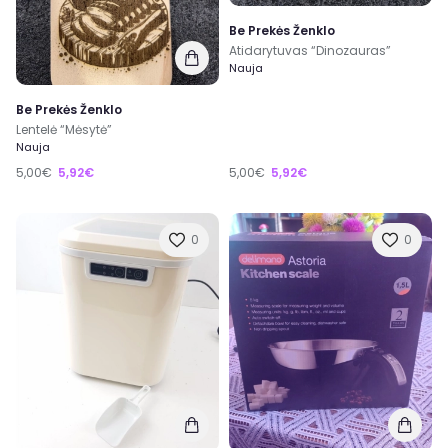
Be Prekės Ženklo
Atidarytuvas “Dinozauras”
Nauja
Be Prekės Ženklo
Lentelė “Mėsytė”
Nauja
5,00€
5,92€
5,00€
5,92€
0
0