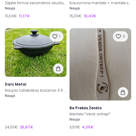
Zepter firmos keramikinis skustukas darzovems
Kiauryminė mentelė + mentelė su medine rankena, 45 cm
Nauja
Nauja
10,00€
11,17€
15,00€
16,42€
1
0
Darv Metal
Naujas Uzbekiškas kazanas 4.5 litro
Nauja
Be Prekės Ženklo
Mentele “Versk ontrep!”
Nauja
24,00€
25,87€
3,50€
4,35€