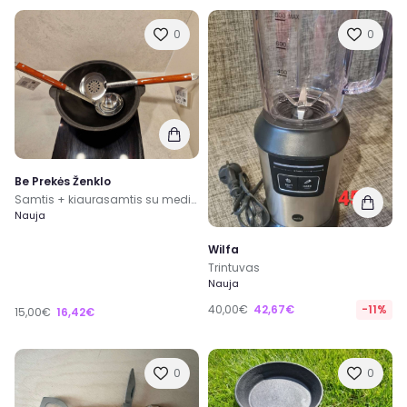
0
0
Be Prekės Ženklo
Samtis + kiaurasamtis su medinė rankena 47 cm
Nauja
Wilfa
Trintuvas
Nauja
40,00€
42,67€
-11%
15,00€
16,42€
0
0