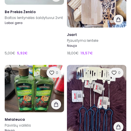
Be Prekės Ženklo
Baltos lentynėlės šaldytuvui 2vnt
Labai gera
Jsart
Pjaustymo lentele
Nauja
5,00€
5,92€
18,00€
19,57€
0
0
Melaleuca
Paviršių valiklis
Nauja