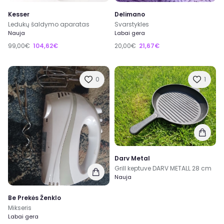
Kesser
Delimano
Ledukų šaldymo aparatas
Svarstykles
Nauja
Labai gera
99,00€
104,62€
20,00€
21,67€
0
1
Darv Metal
Grill keptuve DARV METALL 28 cm
Nauja
Be Prekės Ženklo
Mikseris
Labai gera