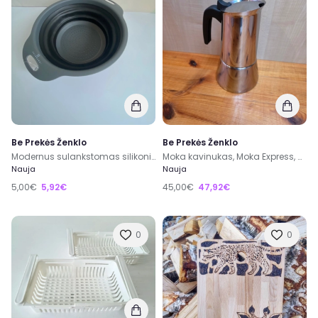
Be Prekės Ženklo
Be Prekės Ženklo
Modernus sulankstomas silikoninis kiaurasamtis
Moka kavinukas, Moka Express, 9 cup - naujas
Nauja
Nauja
5,00€
5,92€
45,00€
47,92€
0
0