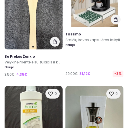
Tassimo
Stalčių kavos kapsulėms laikyti
Nauja
Be Prekės Ženklo
Velykinė mentele su zuikiais ir kiaušiniais
Nauja
29,00€
31,12€
-3%
3,50€
4,35€
0
0