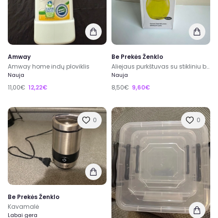
Amway
Be Prekės Ženklo
Amway home indų ploviklis
Aliejaus purkštuvas su stikliniu buteliuku (200 ml)
Nauja
Nauja
11,00€
12,22€
8,50€
9,60€
0
0
Be Prekės Ženklo
Kavamalė
Labai gera