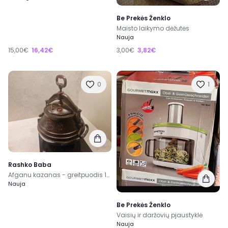
Be Prekės Ženklo
Maisto laikymo dėžutės
Nauja
15,00€
16,42€
3,00€
3,82€
0
1
Rashko Baba
Afganu kazanas - greitpuodis 10 l
Nauja
Be Prekės Ženklo
Vaisių ir daržovių pjaustyklė
Nauja