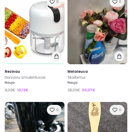
0
0
Nezinau
Melaleuca
Darzoviu smulkintuvas
Skalbimui
Nauja
Nauja
9,00€
10,12€
28,00€
30,07€
0
0