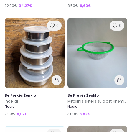
32,00€
34,27€
8,50€
9,60€
0
0
Be Prekės Ženklo
Be Prekės Ženklo
Indeliai
Metalinis sietelis su plastikinėmis rankenomis, Ø 20 cm
Nauja
Nauja
7,00€
8,02€
3,00€
3,82€