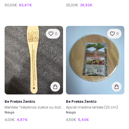
60,00€
63,67€
25,00€
26,92€
0
0
Be Prekės Ženklo
Be Prekės Ženklo
Mentele “Velykiniai zuikiai su žodžiais”
Apvali medinė lentelė (23 cm)
Nauja
Nauja
4,00€
4,87€
4,50€
5,40€