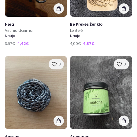
Nėra
Be Prekės Ženklo
Virtiniu darimui
Lentelė
Nauja
Nauja
3,57€
4,42€
4,00€
4,87€
0
0
Amway
Aromama