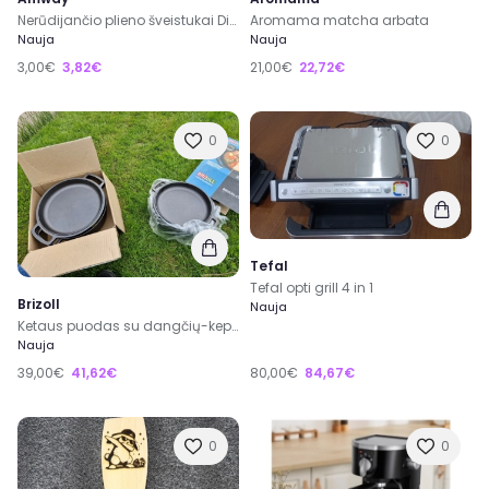
Nerūdijančio plieno šveistukai Dish Drops™ Scrub Buds™
Aromama matcha arbata
Nauja
Nauja
3,00€
3,82€
21,00€
22,72€
0
0
Tefal
Tefal opti grill 4 in 1
Brizoll
Nauja
Ketaus puodas su dangčių-keptuvė 4 l
Nauja
39,00€
41,62€
80,00€
84,67€
0
0