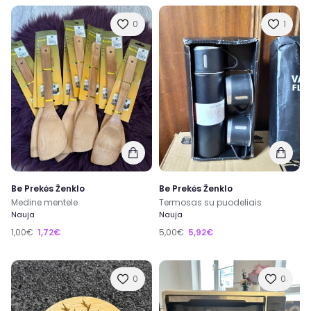
0
1
Be Prekės Ženklo
Be Prekės Ženklo
Medine mentele
Termosas su puodeliais
Nauja
Nauja
1,00€
1,72€
5,00€
5,92€
0
0