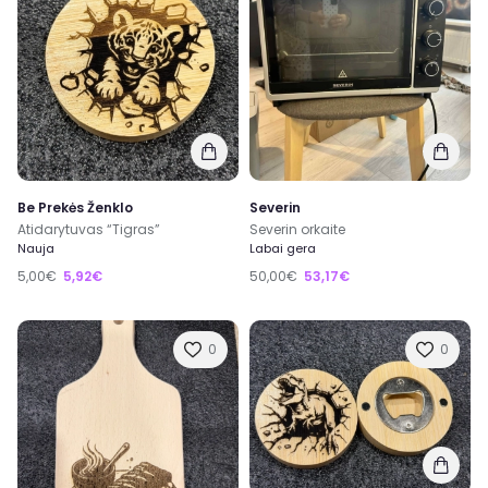
Be Prekės Ženklo
Severin
Atidarytuvas “Tigras”
Severin orkaite
Nauja
Labai gera
5,00€
5,92€
50,00€
53,17€
0
0