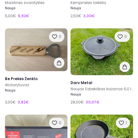
Maistinės svarstyklės
Kempinėlės laikiklis
Nauja
Nauja
5,00€
5,92€
2,50€
3,30€
0
0
Be Prekės Ženklo
Darv Metal
Atidarytuvas
Naujas Uzbekiškas kazanas 6,0 litru
Nauja
Nauja
3,00€
3,82€
28,00€
30,07€
0
1