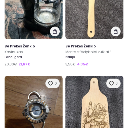
Be Prekės Ženklo
Be Prekės Ženklo
Kavinukas
Mentele “Velykiniai zuikiai ”
Labai gera
Nauja
20,00€
21,67€
3,50€
4,35€
0
0