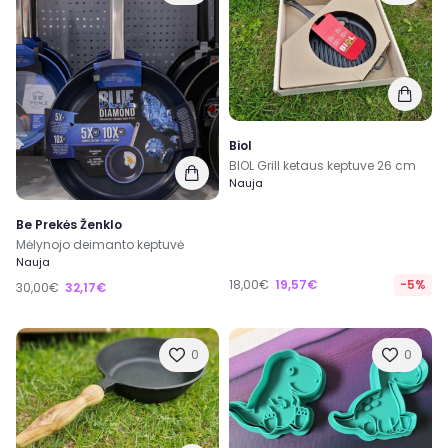
Biol
BIOL Grill ketaus keptuve 26 cm
Nauja
Be Prekės Ženklo
Mėlynojo deimanto keptuvė
Nauja
18,00€
19,57€
-5%
30,00€
32,17€
0
0