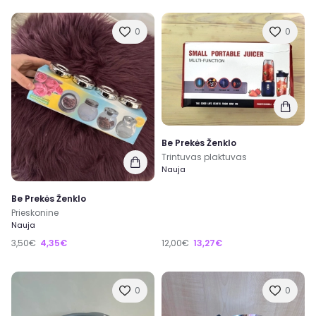
0
0
Be Prekės Ženklo
Trintuvas plaktuvas
Nauja
Be Prekės Ženklo
Prieskonine
Nauja
3,50€
4,35€
12,00€
13,27€
0
0