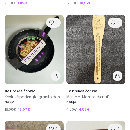
7,00€
8,02€
17,00€
18,52€
0
0
Be Prekės Ženklo
Be Prekės Ženklo
Keptuvė padengta granito danga 32 cm
Mentele “Mamos dienai”
Nauja
Nauja
18,00€
19,57€
4,00€
4,87€
0
0