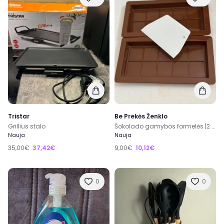
Tristar
Be Prekės Ženklo
Grillius stalo
Šokolado gamybos formelės |2 vnt| mentelė kartu
Nauja
Nauja
35,00€
37,42€
9,00€
10,12€
0
0