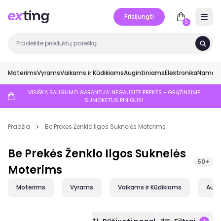
Prisijungti
Open 
0
Moterims
Vyrams
Vaikams ir Kūdikiams
Augintiniams
Elektronika
Namai ir
VISIŠKA SAUGUMO GARANTIJA: NEGAUSITE PREKĖS - GRĄŽINSIME
SUMOKĖTUS PINIGUS!
Pradžia
Be Prekės Ženklo Ilgos Suknelės Moterims
Be Prekės Ženklo Ilgos Suknelės
50+
Moterims
Moterims
Vyrams
Vaikams ir Kūdikiams
Augi