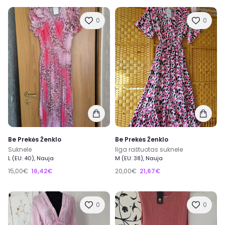
0
0
Be Prekės Ženklo
Be Prekės Ženklo
Suknele
Ilga raštuotas suknele
L (EU: 40), Nauja
M (EU: 38), Nauja
15,00€
16,42€
20,00€
21,67€
0
0