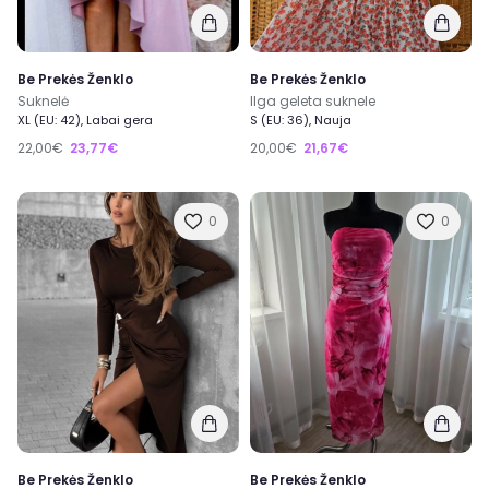
Be Prekės Ženklo
Be Prekės Ženklo
Suknelė
Ilga geleta suknele
XL (EU: 42), Labai gera
S (EU: 36), Nauja
22,00€
23,77€
20,00€
21,67€
0
0
Be Prekės Ženklo
Be Prekės Ženklo