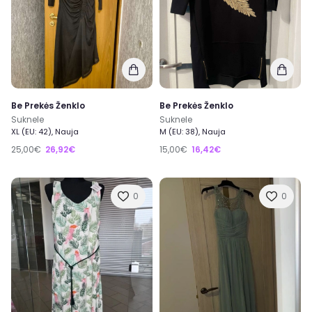
Be Prekės Ženklo
Be Prekės Ženklo
Suknele
Suknele
XL (EU: 42), Nauja
M (EU: 38), Nauja
25,00€
26,92€
15,00€
16,42€
0
0