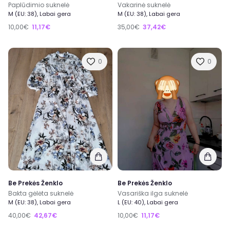
Paplūdimio suknelė
Vakarinė suknelė
M (EU: 38), Labai gera
M (EU: 38), Labai gera
10,00€
11,17€
35,00€
37,42€
0
0
Be Prekės Ženklo
Be Prekės Ženklo
Bakta gėlėta suknelė
Vasariška ilga suknelė
M (EU: 38), Labai gera
L (EU: 40), Labai gera
40,00€
42,67€
10,00€
11,17€