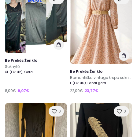
Be Prekės Ženklo
Suknytė
Be Prekės Ženklo
XL (EU: 42), Gera
Romantiška vintage krepo suknelė
L (EU: 40), Labai gera
8,00€
9,07€
22,00€
23,77€
0
0