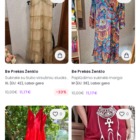
Be Prekės Ženklo
Be Prekės Ženklo
Suknele su tiulio virsutiniu sluoksniu
Paplūdimo suknelė marga
XL (EU: 42), Labai gera
M (EU: 38), Labai gera
10,00€
11,17€
-33%
10,00€
11,17€
0
0