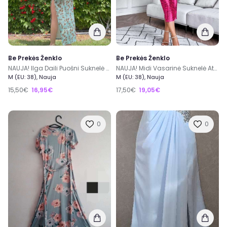
Be Prekės Ženklo
Be Prekės Ženklo
NAUJA! Ilga Daili Puošni Suknelė Su Skeltuku M/38
NAUJA! Midi Vasarinė Suknelė Atvira Nugara M/38
M (EU: 38), Nauja
M (EU: 38), Nauja
15,50€
16,95€
17,50€
19,05€
0
0