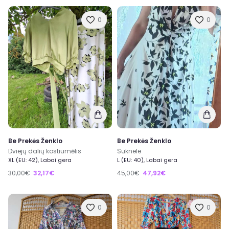
0
0
Be Prekės Ženklo
Be Prekės Ženklo
Dviejų dalių kostiumėlis
Suknele
XL (EU: 42), Labai gera
L (EU: 40), Labai gera
30,00€
32,17€
45,00€
47,92€
0
0