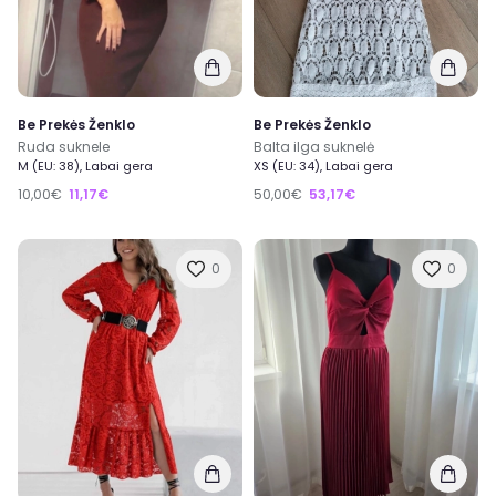
Be Prekės Ženklo
Be Prekės Ženklo
Ruda suknele
Balta ilga suknelė
M (EU: 38), Labai gera
XS (EU: 34), Labai gera
10,00€
11,17€
50,00€
53,17€
0
0