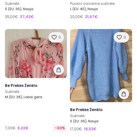
Suknelė
Puosni vasarine suknele
S (EU: 36), Nauja
L (EU: 40), Nauja
35,00€
37,42€
20,00€
21,67€
0
0
Be Prekės Ženklo
Suknelė
M (EU: 38), Labai gera
Be Prekės Ženklo
Suknelė
S (EU: 36), Nauja
7,00€
8,02€
-30%
17,00€
18,52€