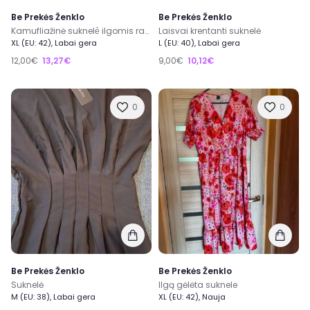
Be Prekės Ženklo
Be Prekės Ženklo
Kamufliažinė suknelẻ ilgomis rankovėmis
Laisvai krentanti suknelė
XL (EU: 42), Labai gera
L (EU: 40), Labai gera
12,00€
13,27€
9,00€
10,12€
0
0
Be Prekės Ženklo
Be Prekės Ženklo
Suknelė
Ilgą gėlėta suknele
M (EU: 38), Labai gera
XL (EU: 42), Nauja