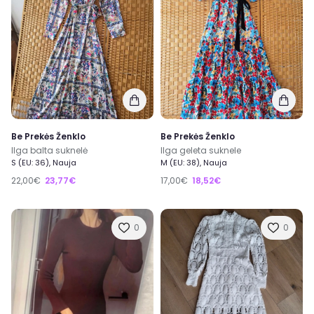
Be Prekės Ženklo
Be Prekės Ženklo
Ilga balta suknelė
Ilga geleta suknele
S (EU: 36), Nauja
M (EU: 38), Nauja
22,00€
23,77€
17,00€
18,52€
0
0