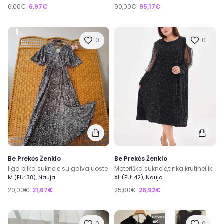
6,00€
6,97€
90,00€
95,17€
0
0
Be Prekės Ženklo
Be Prekės Ženklo
Ilga pilka suknele su galvajuoste
Moteriška suknelė,tinka krutinei iki 140 ir daugiau,kaina 25e,siunčiam į visus miestus
M (EU: 38), Nauja
XL (EU: 42), Nauja
20,00€
21,67€
25,00€
26,92€
0
0