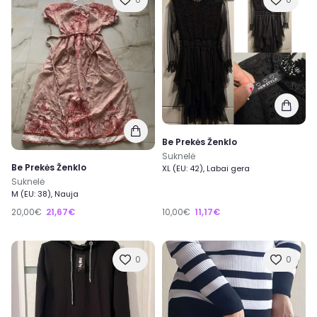
Be Prekės Ženklo
Suknelė
Be Prekės Ženklo
XL (EU: 42), Labai gera
Suknelė
M (EU: 38), Nauja
20,00€
21,67€
10,00€
11,17€
0
0