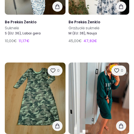
Be Prekės Ženklo
Be Prekės Ženklo
Suknelė
Gražuolė suknelė
S (EU: 36), Labai gera
M (EU: 38), Nauja
10,00€
11,17€
45,00€
47,92€
0
0