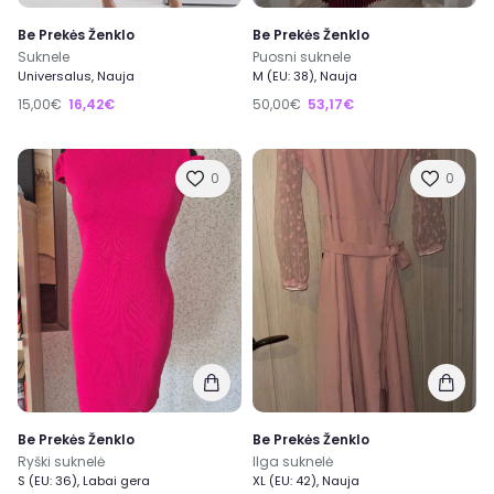
Be Prekės Ženklo
Be Prekės Ženklo
Suknele
Puosni suknele
Universalus, Nauja
M (EU: 38), Nauja
15,00€
16,42€
50,00€
53,17€
0
0
Be Prekės Ženklo
Be Prekės Ženklo
Ryški suknelė
Ilga suknelė
S (EU: 36), Labai gera
XL (EU: 42), Nauja