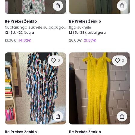
Be Prekės Ženklo
Be Prekės Ženklo
Nuotaikinga suknelė su papūgomis
Ilga suknelė
XL (EU: 42), Nauja
M (EU: 38), Labai gera
13,00€
14,32€
20,00€
21,67€
0
0
Be Prekės Ženklo
Be Prekės Ženklo