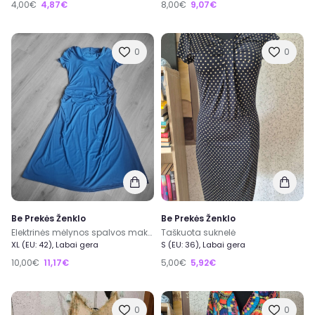
4,00€
4,87€
8,00€
9,07€
0
0
Be Prekės Ženklo
Be Prekės Ženklo
Elektrinės mėlynos spalvos maksi suknelė su kapišonu (XL)
Taškuota suknelė
XL (EU: 42), Labai gera
S (EU: 36), Labai gera
10,00€
11,17€
5,00€
5,92€
0
0