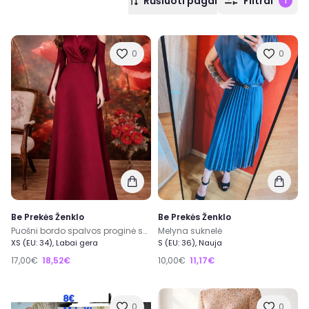
Rūšiuoti pagal
Filtrai
1
0
0
Be Prekės Ženklo
Be Prekės Ženklo
Puošni bordo spalvos proginė suknelė
Melyna suknelė
XS (EU: 34), Labai gera
S (EU: 36), Nauja
17,00€
18,52€
10,00€
11,17€
0
0