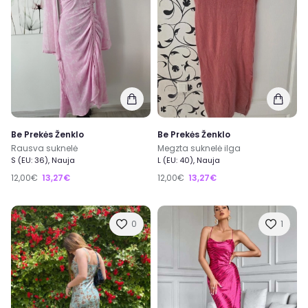
Be Prekės Ženklo
Be Prekės Ženklo
Rausva suknelė
Megzta suknelė ilga
S (EU: 36), Nauja
L (EU: 40), Nauja
12,00€
13,27€
12,00€
13,27€
0
1