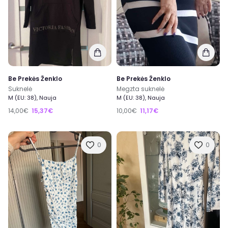
Be Prekės Ženklo
Be Prekės Ženklo
Suknelė
Megzta suknelė
M (EU: 38), Nauja
M (EU: 38), Nauja
14,00€
15,37€
10,00€
11,17€
0
0