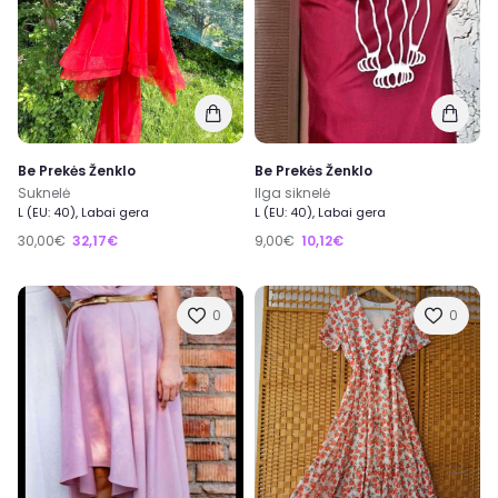
Be Prekės Ženklo
Be Prekės Ženklo
Suknelė
Ilga siknelė
L (EU: 40), Labai gera
L (EU: 40), Labai gera
30,00€
32,17€
9,00€
10,12€
0
0