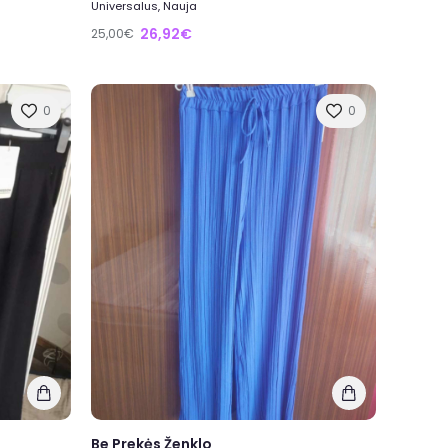
Universalus, Nauja
26,92€
25,00€
0
0
Be Prekės Ženklo