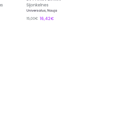
as
Sijonkelnes
Universalus, Nauja
16,42€
15,00€