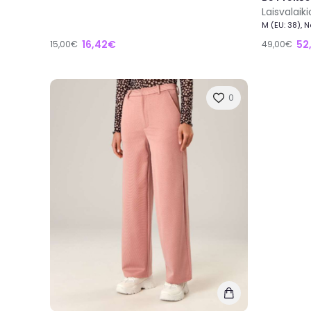
Laisvalai
M (EU: 38), 
16,42€
52
15,00€
49,00€
0