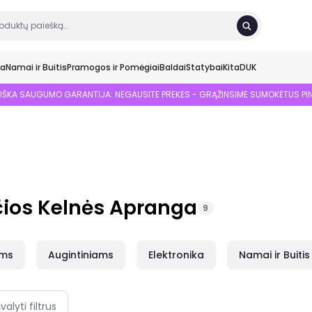
ka
Namai ir Buitis
Pramogos ir Pomėgiai
Baldai
Statybai
Kita
DUK
SIŠKA SAUGUMO GARANTIJA: NEGAUSITE PREKĖS - GRĄŽINSIME SUMOKĖTUS PI
čios Kelnės Apranga
9
ams
Augintiniams
Elektronika
Namai ir Buitis
švalyti filtrus