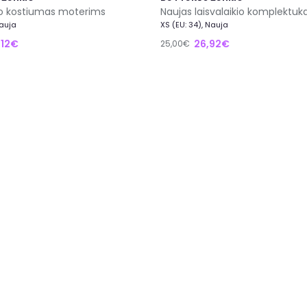
kio kostiumas moterims
Naujas laisvalaikio komplektuk
Nauja
XS (EU: 34), Nauja
,12€
26,92€
25,00€