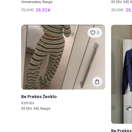
Universalus, Nauja
XS (EU: 34),
26,92€
26
25,00€
25,00€
0
Be Prekės Ženklo
Kelnės
XS (EU: 34), Nauja
Be Prekės