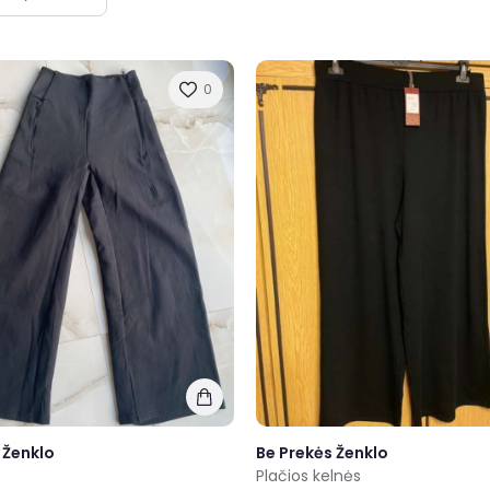
0
 Ženklo
Be Prekės Ženklo
Plačios kelnės