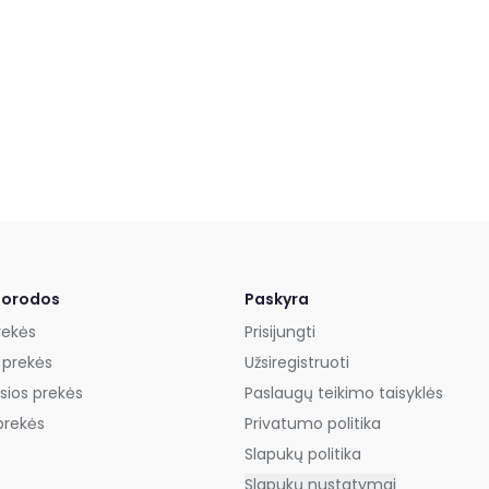
uorodos
Paskyra
rekės
Prisijungti
 prekės
Užsiregistruoti
sios prekės
Paslaugų teikimo taisyklės
prekės
Privatumo politika
Slapukų politika
Slapukų nustatymai