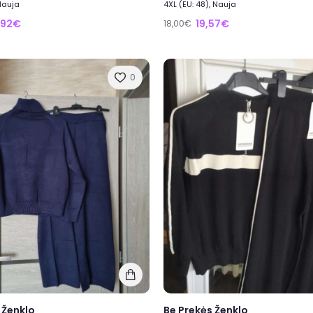
 Nauja
4XL (EU: 48), Nauja
,92€
19,57€
18,00€
0
 Ženklo
Be Prekės Ženklo