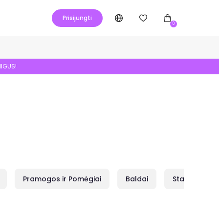
Prisijungti
0
NIGUS!
Pramogos ir Pomėgiai
Baldai
Statybai