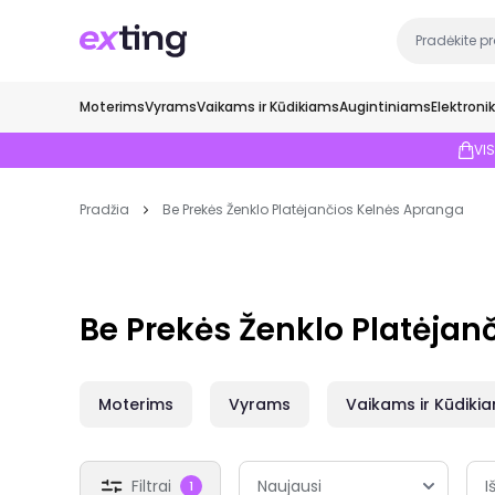
Moterims
Vyrams
Vaikams ir Kūdikiams
Augintiniams
Elektroni
VI
Pradžia
Be Prekės Ženklo Platėjančios Kelnės Apranga
Be Prekės Ženklo Platėjan
Moterims
Vyrams
Vaikams ir Kūdiki
Filtrai
I
1