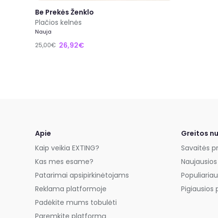
Be Prekės Ženklo
Plačios kelnės
Nauja
26,92€
25,00€
Apie
Greitos n
Kaip veikia EXTING?
Savaitės p
Kas mes esame?
Naujausios
Patarimai apsipirkinėtojams
Populiariau
Reklama platformoje
Pigiausios 
Padėkite mums tobulėti
Paremkite platformą