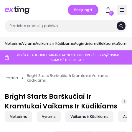
Prisijungti
Open 
0
Moterims
Vyrams
Vaikams ir Kūdikiams
Augintiniams
Elektronika
Namai ir
VISIŠKA SAUGUMO GARANTIJA: NEGAUSITE PREKĖS - GRĄŽINSIME
SUMOKĖTUS PINIGUS!
Bright Starts Barškučiai Ir Kramtukai Vaikams Ir
Pradžia
Kūdikiams
Bright Starts Barškučiai Ir
1
Kramtukai Vaikams Ir Kūdikiams
Moterims
Vyrams
Vaikams ir Kūdikiams
Augi