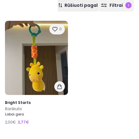
Rūšiuoti pagal
Filtrai
1
0
Bright Starts
Barškutis
Labai gera
2,00€
2,77€