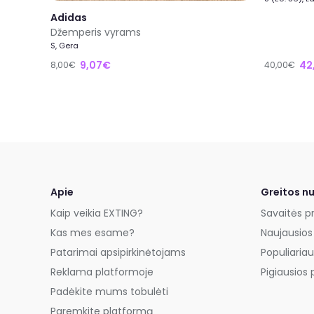
Adidas
Džemperis vyrams
S, Gera
9,07€
42
8,00€
40,00€
Apie
Greitos n
Kaip veikia EXTING?
Savaitės p
Kas mes esame?
Naujausios
Patarimai apsipirkinėtojams
Populiariau
Reklama platformoje
Pigiausios 
Padėkite mums tobulėti
Paremkite platformą