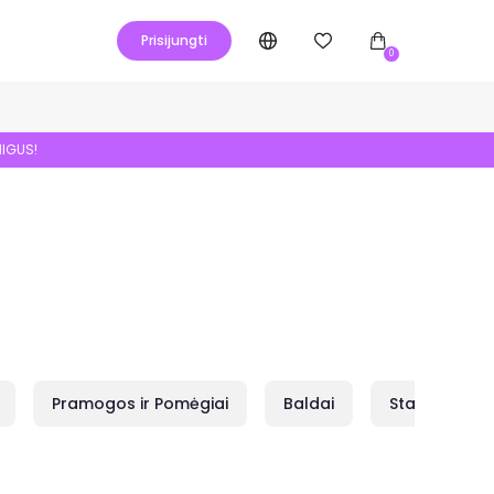
Prisijungti
0
NIGUS!
Pramogos ir Pomėgiai
Baldai
Statybai