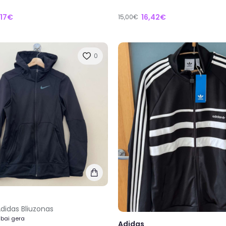
,17€
16,42€
15,00€
0
Adidas Bliuzonas
abai gera
Adidas