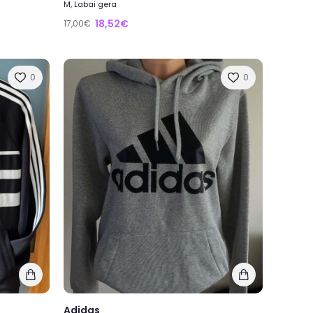
M, Labai gera
18,52€
17,00€
0
0
Adidas