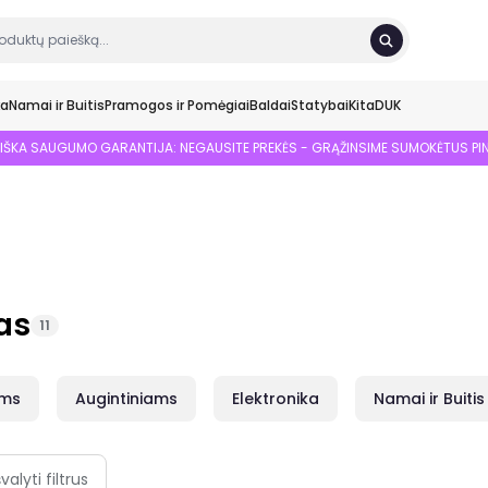
ka
Namai ir Buitis
Pramogos ir Pomėgiai
Baldai
Statybai
Kita
DUK
SIŠKA SAUGUMO GARANTIJA: NEGAUSITE PREKĖS - GRĄŽINSIME SUMOKĖTUS PI
as
11
ams
Augintiniams
Elektronika
Namai ir Buitis
švalyti filtrus