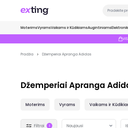
Moterims
Vyrams
Vaikams ir Kūdikiams
Augintiniams
Elektroni
VI
Pradžia
Džemperiai Apranga Adidas
Džemperiai Apranga Adid
Moterims
Vyrams
Vaikams ir Kūdiki
Filtrai
I
1