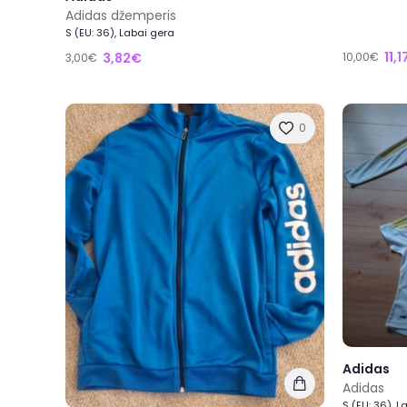
Adidas džemperis
S (EU: 36), Labai gera
11,
3,82€
10,00€
3,00€
0
Adidas
Adidas
S (EU: 36), L