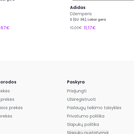
Adidas
Džemperis
S (EU: 36), Labai gera
,67€
11,17€
10,00€
uorodos
Paskyra
rekės
Prisijungti
 prekės
Užsiregistruoti
sios prekės
Paslaugų teikimo taisyklės
prekės
Privatumo politika
Slapukų politika
Slapukų nustatymai