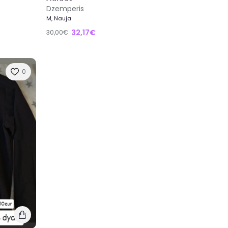
Dzemperis
M, Nauja
32,17€
30,00€
0