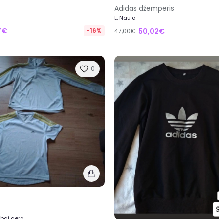
Adidas džemperis
L, Nauja
17€
-16%
50,02€
47,00€
0
abai gera