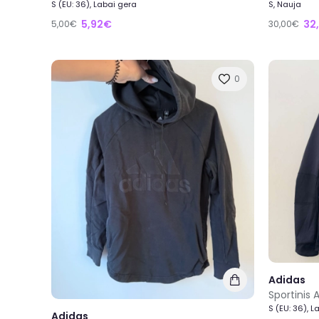
S (EU: 36), Labai gera
S, Nauja
5,92€
32
5,00€
30,00€
0
Adidas
Sportinis 
S (EU: 36), L
Adidas