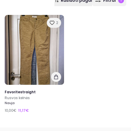
Rūšiuoti pagal
Filtrai
1
2
Favoritestraight
Rusvos kelnės
Nauja
10,00€
11,17€