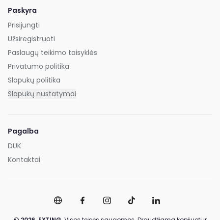
Paskyra
Prisijungti
Užsiregistruoti
Paslaugų teikimo taisyklės
Privatumo politika
Slapukų politika
Slapukų nustatymai
Pagalba
DUK
Kontaktai
©
2026,
EXTING.
Visos teisės saugomos. Draudžiama kopijuoti ir