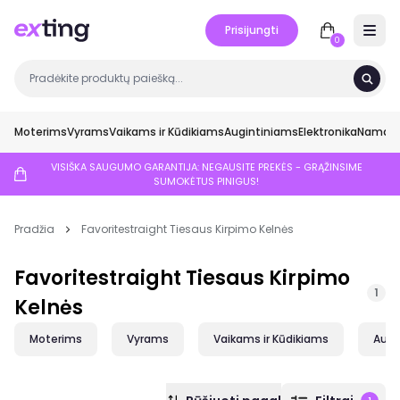
Prisijungti
Open 
0
Moterims
Vyrams
Vaikams ir Kūdikiams
Augintiniams
Elektronika
Namai ir
VISIŠKA SAUGUMO GARANTIJA: NEGAUSITE PREKĖS - GRĄŽINSIME
SUMOKĖTUS PINIGUS!
Pradžia
Favoritestraight Tiesaus Kirpimo Kelnės
Favoritestraight Tiesaus Kirpimo
1
Kelnės
Moterims
Vyrams
Vaikams ir Kūdikiams
Augi