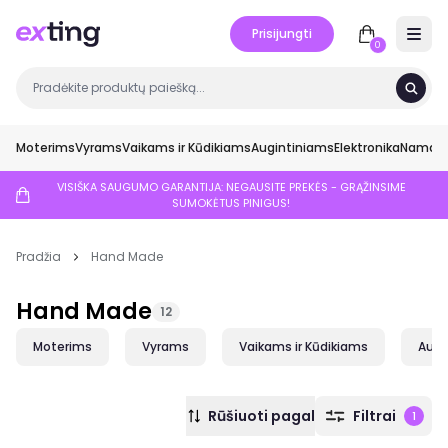
Prisijungti
Open 
0
Moterims
Vyrams
Vaikams ir Kūdikiams
Augintiniams
Elektronika
Namai ir
VISIŠKA SAUGUMO GARANTIJA: NEGAUSITE PREKĖS - GRĄŽINSIME
SUMOKĖTUS PINIGUS!
Pradžia
Hand Made
Hand Made
12
Moterims
Vyrams
Vaikams ir Kūdikiams
Augi
Rūšiuoti pagal
Filtrai
1