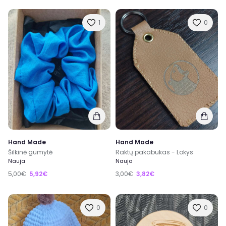
1
0
Hand Made
Hand Made
Šilkinė gumytė
Raktų pakabukas - Lokys
Nauja
Nauja
5,00€
5,92€
3,00€
3,82€
0
0