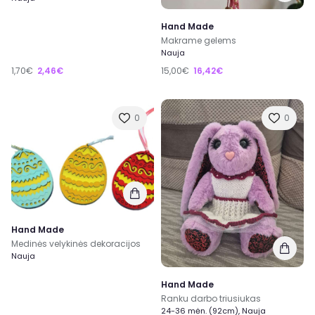
Hand Made
Makrame gelems
Nauja
1,70€
2,46€
15,00€
16,42€
0
0
Hand Made
Medinės velykinės dekoracijos
Nauja
Hand Made
Ranku darbo triusiukas
24-36 mėn. (92cm), Nauja