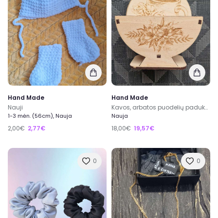
Hand Made
Hand Made
Nauji
Kavos, arbatos puodelių padukai
1-3 mėn. (56cm), Nauja
Nauja
2,00€
2,77€
18,00€
19,57€
0
0