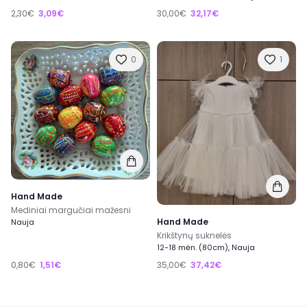
2,30€
3,09€
30,00€
32,17€
0
1
Hand Made
Mediniai margučiai mažesni
Hand Made
Nauja
Krikštynų suknelės
12-18 mėn. (80cm), Nauja
0,80€
1,51€
35,00€
37,42€