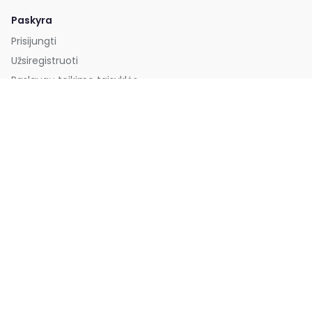
Paskyra
Prisijungti
Užsiregistruoti
Paslaugų teikimo taisyklės
Privatumo politika
Slapukų politika
Slapukų nustatymai
Pagalba
DUK
Kontaktai