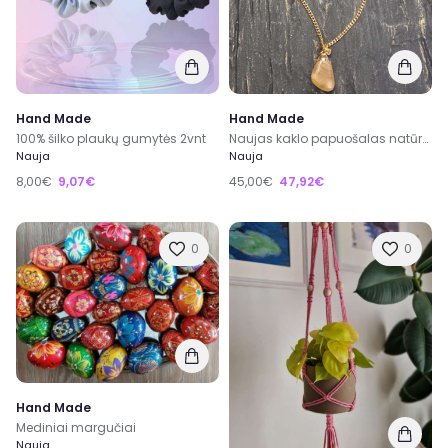
Hand Made
Hand Made
100% šilko plaukų gumytės 2vnt
Naujas kaklo papuošalas natūralus Baltijos gintaras-poliruotas ir paauksuota grandinėlė 53cm
Nauja
Nauja
8,00€
9,07€
45,00€
47,92€
0
0
Hand Made
Mediniai margučiai
Nauja