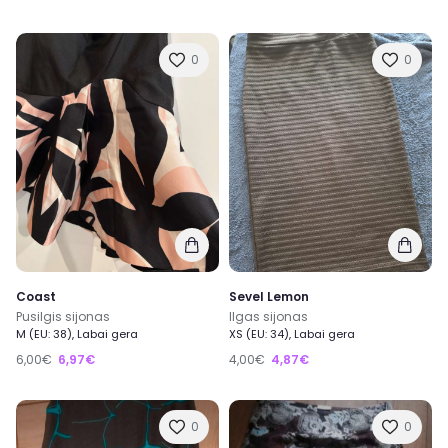
0
0
Coast
Sevel Lemon
Pusilgis sijonas
Ilgas sijonas
M (EU: 38), Labai gera
XS (EU: 34), Labai gera
6,00€
6,97€
4,00€
4,87€
0
0