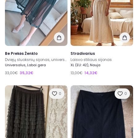
Be Prekės Ženklo
Stradivarius
Dviejų sluoksnių sijonas, universalus dydis
Laisvo stiliaus sijonas
Universalus, Labai gera
XL (EU: 42), Nauja
33,00€
35,32€
13,00€
14,32€
0
0