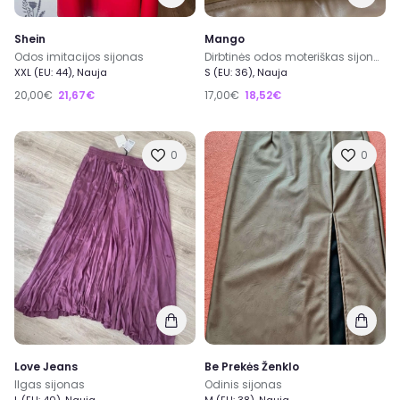
Shein
Mango
Odos imitacijos sijonas
Dirbtinės odos moteriškas sijonas
XXL (EU: 44), Nauja
S (EU: 36), Nauja
20,00€
21,67€
17,00€
18,52€
0
0
Love Jeans
Be Prekės Ženklo
Ilgas sijonas
Odinis sijonas