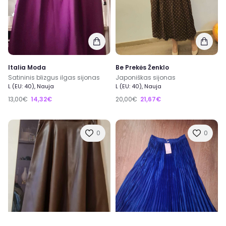
Italia Moda
Be Prekės Ženklo
Satininis blizgus ilgas sijonas
Japoniškas sijonas
L (EU: 40), Nauja
L (EU: 40), Nauja
13,00€
14,32€
20,00€
21,67€
0
0