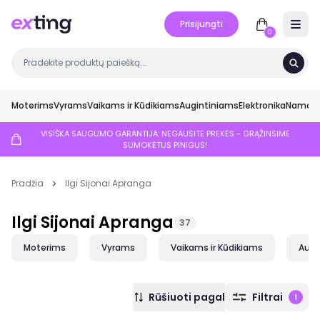
Prisijungti
Open 
0
Moterims
Vyrams
Vaikams ir Kūdikiams
Augintiniams
Elektronika
Namai ir
VISIŠKA SAUGUMO GARANTIJA: NEGAUSITE PREKĖS - GRĄŽINSIME
SUMOKĖTUS PINIGUS!
Pradžia
Ilgi Sijonai Apranga
Ilgi Sijonai Apranga
37
Moterims
Vyrams
Vaikams ir Kūdikiams
Augi
Rūšiuoti pagal
Filtrai
1