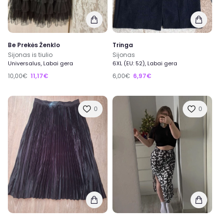
Be Prekės Ženklo
Tringa
Sijonas is tiulio
Sijonas
Universalus, Labai gera
6XL (EU: 52), Labai gera
10,00€
11,17€
6,00€
6,97€
0
0