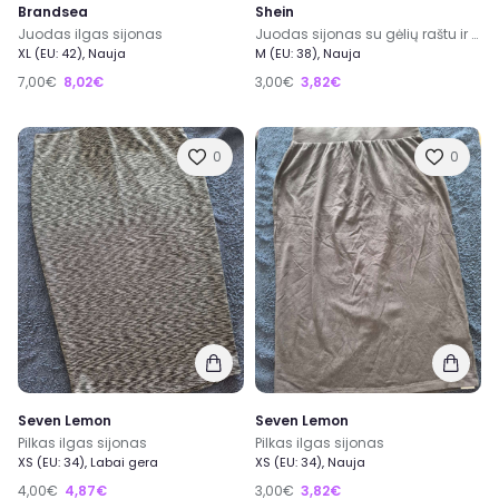
Brandsea
Shein
Juodas ilgas sijonas
Juodas sijonas su gėlių raštu ir skeltuku
XL (EU: 42), Nauja
M (EU: 38), Nauja
7,00€
8,02€
3,00€
3,82€
0
0
Seven Lemon
Seven Lemon
Pilkas ilgas sijonas
Pilkas ilgas sijonas
XS (EU: 34), Labai gera
XS (EU: 34), Nauja
4,00€
4,87€
3,00€
3,82€