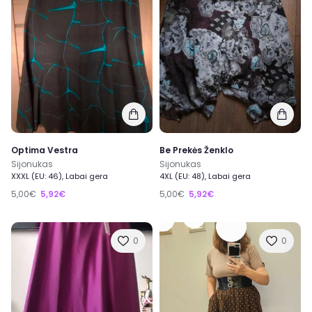
Optima Vestra
Be Prekės Ženklo
Sijonukas
Sijonukas
XXXL (EU: 46), Labai gera
4XL (EU: 48), Labai gera
5,00€
5,92€
5,00€
5,92€
0
0