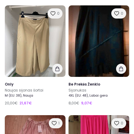
0
0
Only
Be Prekės Ženklo
Naujas sijonas šortai
Sijonukas
M (EU: 38), Nauja
4XL (EU: 48), Labai gera
20,00€
21,67€
8,00€
9,07€
1
0