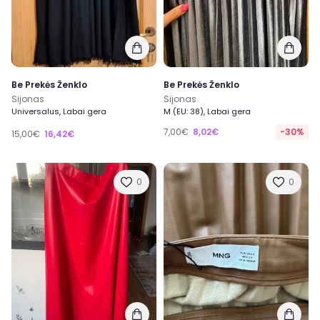
Be Prekės Ženklo
Be Prekės Ženklo
Sijonas
Sijonas
Universalus, Labai gera
M (EU: 38), Labai gera
7,00€
8,02€
-30%
15,00€
16,42€
0
0