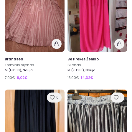
Brandsea
Be Prekės Ženklo
Kreminis sijonas
Sijonas
M (EU: 38), Nauja
M (EU: 38), Nauja
7,00€
8,02€
13,00€
14,32€
0
1