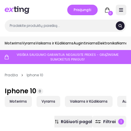
Prisijungti
Open 
0
Moterims
Vyrams
Vaikams ir Kūdikiams
Augintiniams
Elektronika
Namai ir
VISIŠKA SAUGUMO GARANTIJA: NEGAUSITE PREKĖS - GRĄŽINSIME
SUMOKĖTUS PINIGUS!
Pradžia
Iphone 10
Iphone 10
0
Moterims
Vyrams
Vaikams ir Kūdikiams
Augi
Rūšiuoti pagal
Filtrai
1