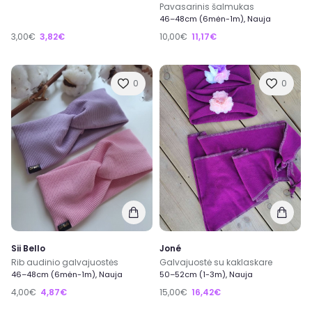
Pavasarinis šalmukas
46–48cm (6mėn-1m), Nauja
3,00€
3,82€
10,00€
11,17€
0
0
Sii Bello
Joné
Rib audinio galvajuostės
Galvajuostė su kaklaskare
46–48cm (6mėn-1m), Nauja
50–52cm (1-3m), Nauja
4,00€
4,87€
15,00€
16,42€