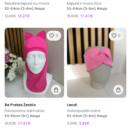
Persikinė kepurė su mova
Kepurė ir mova Elza
52–54cm (3-6m), Nauja
52–54cm (3-6m), Nauja
12,00€
13,27€
16,00€
17,47€
0
0
Be Prekės Ženklo
Lendi
Pavasarinis šalmukas
Galvajuostė rozine
54–56cm (6+), Nauja
52–54cm (3-6m), Nauja
16,00€
17,47€
3,00€
3,82€