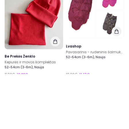
Lvashop
Pavasarinis - rudeninis šalmukas viensluoksnis
Be Prekės Ženklo
52–54cm (3-6m), Nauja
Kepurės ir movos komplektas
52–54cm (3-6m), Nauja
11,00€
12,22€
10,00€
11,17€
0
0