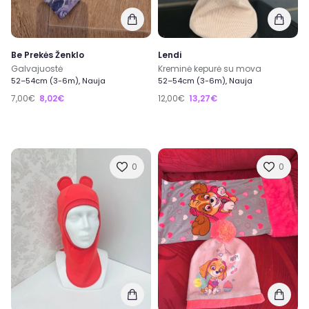
Be Prekės Ženklo
Lendi
Galvajuostė
Kreminė kepurė su mova
52–54cm (3-6m), Nauja
52–54cm (3-6m), Nauja
7,00€
8,02€
12,00€
13,27€
0
0