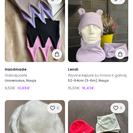
Handmade
Lendi
Galvajuostė
Alyvine kepure su mova ir galvajuostė
Universalus, Nauja
52–54cm (3-6m), Nauja
9,50€
10,65€
15,00€
16,42€
0
0