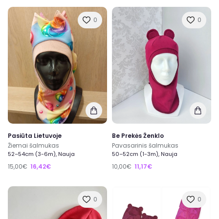
0
0
Pasiūta Lietuvoje
Be Prekės Ženklo
Žiemai šalmukas
Pavasarinis šalmukas
52–54cm (3-6m), Nauja
50–52cm (1-3m), Nauja
15,00€
16,42€
10,00€
11,17€
0
0