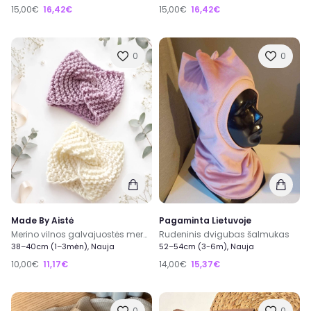
15,00€
16,42€
15,00€
16,42€
0
0
Made By Aistė
Pagaminta Lietuvoje
Merino vilnos galvajuostės mergaitei
Rudeninis dvigubas šalmukas
38–40cm (1–3mėn), Nauja
52–54cm (3-6m), Nauja
10,00€
11,17€
14,00€
15,37€
0
0