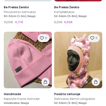
Be Prekės Ženklo
Be Prekės Ženklo
Pavasarinis šalmukas
Komplektukas
50–52cm (1-3m), Nauja
52–54cm (3-6m), Nauja
10,00€
11,17€
5,00€
5,92€
0
0
Handmade
Pasiūta Lietuvoje
Kepuryte mazai damutei
Šalmukas žiemai i,dvigubas
Universalus, Nauja
52–54cm (3-6m), Nauja