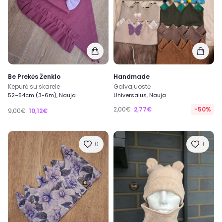
Be Prekės Ženklo
Handmade
Kepurė su skarele
Galvajuostė
52–54cm (3-6m), Nauja
Universalus, Nauja
2,00€
2,77€
-50%
9,00€
10,12€
0
1