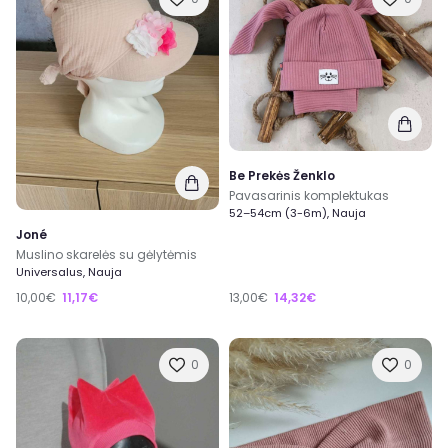
Be Prekės Ženklo
Pavasarinis komplektukas
52–54cm (3-6m), Nauja
Joné
Muslino skarelės su gėlytėmis
Universalus, Nauja
10,00€
11,17€
13,00€
14,32€
0
0