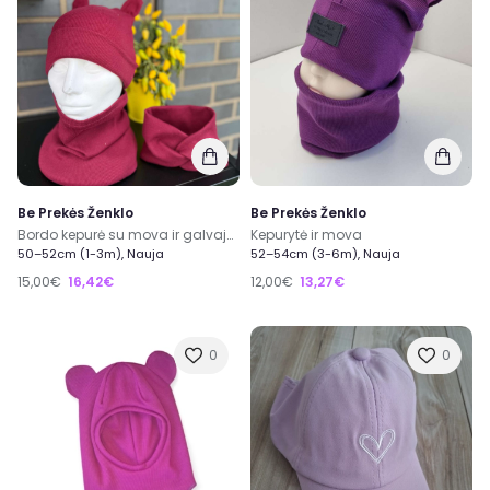
Be Prekės Ženklo
Be Prekės Ženklo
Bordo kepurė su mova ir galvajuostė
Kepurytė ir mova
50–52cm (1-3m), Nauja
52–54cm (3-6m), Nauja
15,00€
16,42€
12,00€
13,27€
0
0