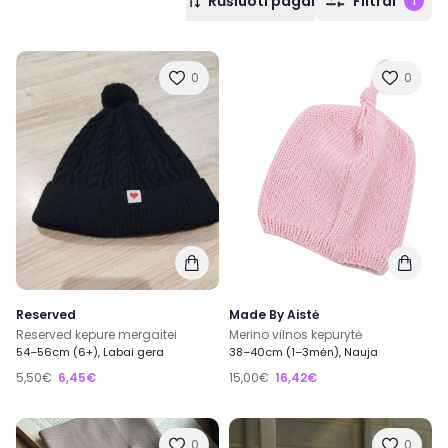
Rūšiuoti pagal
Filtrai
1
0
0
Reserved
Made By Aistė
Reserved kepure mergaitei
Merino vilnos kepurytė
54–56cm (6+), Labai gera
38–40cm (1–3mėn), Nauja
5,50€
6,45€
15,00€
16,42€
0
0