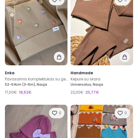
Enka
Handmade
Pavasarinis komplektukas su gelytėmis
Kepure su skara
52–54cm (3-6m), Nauja
Universalus, Nauja
17,00€
18,52€
22,00€
23,77€
0
0