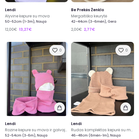
Lendi
Be Prekės Ženklo
Alyvine kepure su mova
Mergaitiška keurytė
50–52cm (1-3m), Nauja
42–44cm (3–6mėn), Gera
12,00€
13,27€
2,00€
2,77€
0
0
Lendi
Lendi
Rozine kepure su mova ir galvajuostė
Rudas komplektas kepurė su mova ir galvajuostė
52–54cm (3-6m), Nauja
46–48cm (6mėn-1m), Nauja