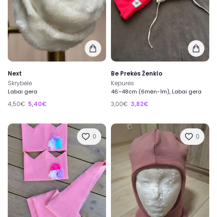
Next
Be Prekės Ženklo
Skrybėlė
Kepurės
Labai gera
46–48cm (6mėn-1m), Labai gera
4,50€
5,40€
3,00€
3,82€
0
0