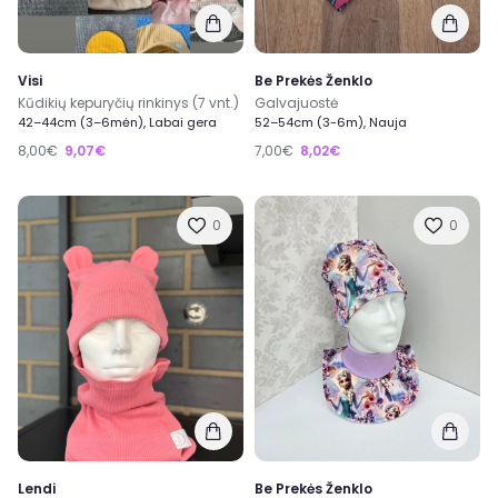
Visi
Be Prekės Ženklo
Kūdikių kepuryčių rinkinys (7 vnt.)
Galvajuostė
42–44cm (3–6mėn), Labai gera
52–54cm (3-6m), Nauja
8,00€
9,07€
7,00€
8,02€
0
0
Lendi
Be Prekės Ženklo