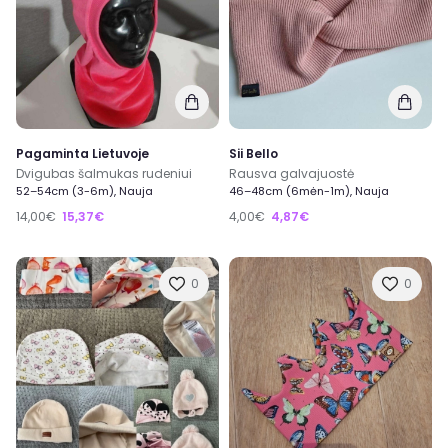
Pagaminta Lietuvoje
Sii Bello
Dvigubas šalmukas rudeniui
Rausva galvajuostė
52–54cm (3-6m), Nauja
46–48cm (6mėn-1m), Nauja
14,00€
15,37€
4,00€
4,87€
0
0