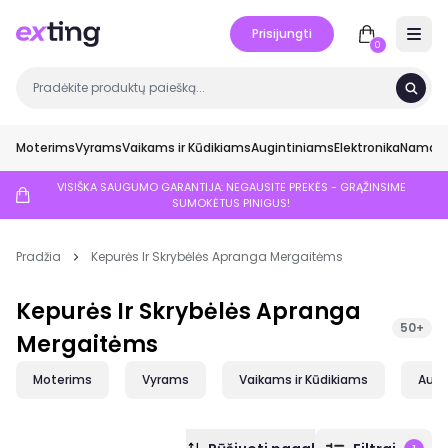
Prisijungti
Open 
0
Moterims
Vyrams
Vaikams ir Kūdikiams
Augintiniams
Elektronika
Namai ir
VISIŠKA SAUGUMO GARANTIJA: NEGAUSITE PREKĖS - GRĄŽINSIME
SUMOKĖTUS PINIGUS!
Pradžia
Kepurės Ir Skrybėlės Apranga Mergaitėms
Kepurės Ir Skrybėlės Apranga
50+
Mergaitėms
Moterims
Vyrams
Vaikams ir Kūdikiams
Augi