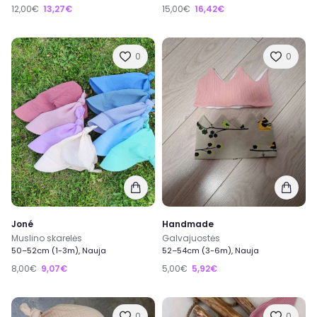
12,00€
13,27€
15,00€
16,42€
0
0
Joné
Handmade
Muslino skarelės
Galvajuostės
50–52cm (1-3m), Nauja
52–54cm (3-6m), Nauja
8,00€
9,07€
5,00€
5,92€
0
0