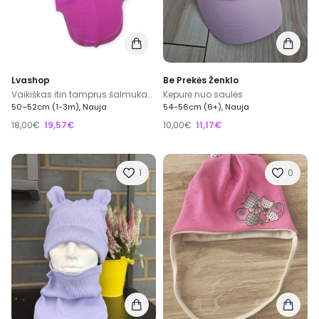
Lvashop
Be Prekės Ženklo
Vaikiškas itin tamprus šalmukas - kepurė rib ruduo pavasaris
Kepurė nuo saulės
50–52cm (1-3m), Nauja
54–56cm (6+), Nauja
18,00€
19,57€
10,00€
11,17€
1
0