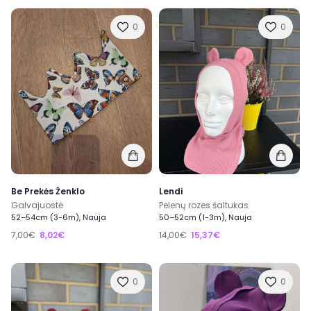
0
0
Be Prekės Ženklo
Lendi
Galvajuostė
Pelenų rozes šaltukas
52–54cm (3-6m), Nauja
50–52cm (1-3m), Nauja
7,00€
8,02€
14,00€
15,37€
0
0