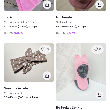
Joné
Hadmade
Galvajuostė karūna
Šalmukas
50–52cm (1-3m), Nauja
54–56cm (6+), Nauja
8,00€
9,07€
8,00€
9,07€
0
0
Sandros Artelė
Galvajuostė
38–40cm (1–3mėn), Nauja
Be Prekės Ženklo