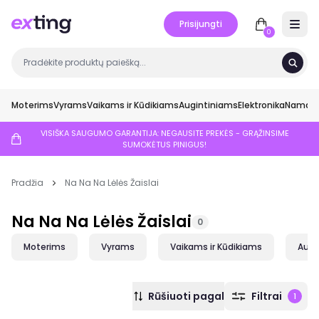
Prisijungti
Open 
0
Moterims
Vyrams
Vaikams ir Kūdikiams
Augintiniams
Elektronika
Namai ir
VISIŠKA SAUGUMO GARANTIJA: NEGAUSITE PREKĖS - GRĄŽINSIME
SUMOKĖTUS PINIGUS!
Pradžia
Na Na Na Lėlės Žaislai
Na Na Na Lėlės Žaislai
0
Moterims
Vyrams
Vaikams ir Kūdikiams
Augi
Rūšiuoti pagal
Filtrai
1