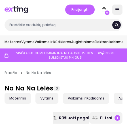
Prisijungti
Open 
0
Moterims
Vyrams
Vaikams ir Kūdikiams
Augintiniams
Elektronika
Namai ir
VISIŠKA SAUGUMO GARANTIJA: NEGAUSITE PREKĖS - GRĄŽINSIME
SUMOKĖTUS PINIGUS!
Pradžia
Na Na Na Lėlės
Na Na Na Lėlės
0
Moterims
Vyrams
Vaikams ir Kūdikiams
Augi
Rūšiuoti pagal
Filtrai
1