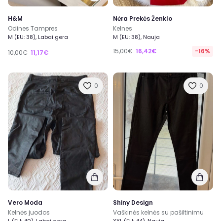
H&M
Nėra Prekės Ženklo
Odines Tampres
Kelnes
M (EU: 38), Labai gera
M (EU: 38), Nauja
15,00€
16,42€
-16%
10,00€
11,17€
0
0
Vero Moda
Shiny Design
Kelnės juodos
Vaškinės kelnės su pašiltinimu