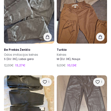
Be Prekės Ženklo
Turkia
Odos imitacijos kelnės
Kelnės
S (EU: 36), Labai gera
M (EU: 38), Nauja
12,00€
13,27€
9,00€
10,12€
1
1