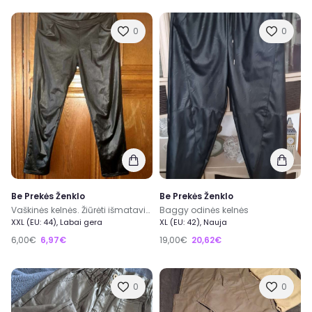
0
0
Be Prekės Ženklo
Be Prekės Ženklo
Vaškinės kelnės. Žiūrėti išmatavimus.
Baggy odinės kelnės
XXL (EU: 44), Labai gera
XL (EU: 42), Nauja
6,00€
6,97€
19,00€
20,62€
0
0