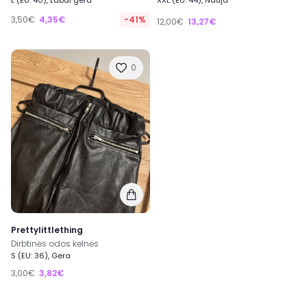
L (EU: 40), Labai gera
XXL (EU: 44), Nauja
3,50€
4,35€
-41%
12,00€
13,27€
0
Prettylittlething
Dirbtinės odos kelnės
S (EU: 36), Gera
3,00€
3,82€