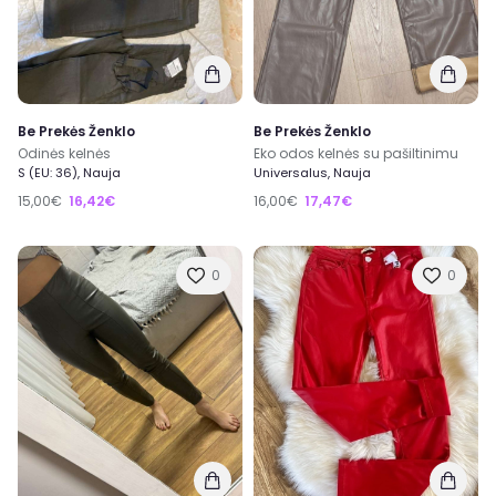
Be Prekės Ženklo
Be Prekės Ženklo
Odinės kelnės
Eko odos kelnės su pašiltinimu
S (EU: 36), Nauja
Universalus, Nauja
15,00€
16,42€
16,00€
17,47€
0
0