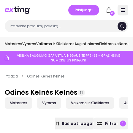
Prisijungti
Open 
0
Moterims
Vyrams
Vaikams ir Kūdikiams
Augintiniams
Elektronika
Namai ir
VISIŠKA SAUGUMO GARANTIJA: NEGAUSITE PREKĖS - GRĄŽINSIME
SUMOKĖTUS PINIGUS!
Pradžia
Odinės Kelnės Kelnės
Odinės Kelnės Kelnės
11
Moterims
Vyrams
Vaikams ir Kūdikiams
Augi
Rūšiuoti pagal
Filtrai
1