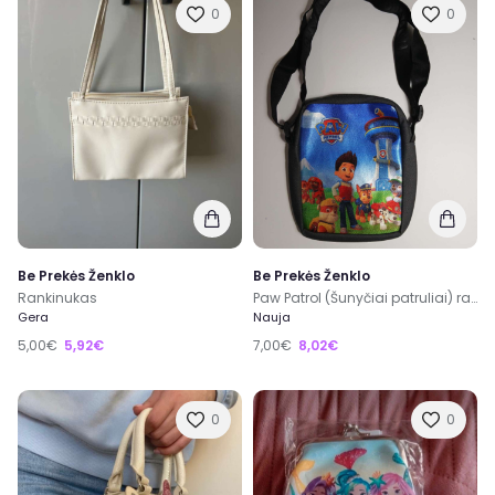
0
0
Be Prekės Ženklo
Be Prekės Ženklo
Rankinukas
Paw Patrol (Šunyčiai patruliai) rankinuką
Gera
Nauja
5,00€
5,92€
7,00€
8,02€
0
0