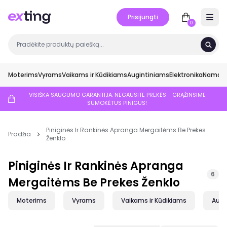
Prisijungti
Open 
0
Moterims
Vyrams
Vaikams ir Kūdikiams
Augintiniams
Elektronika
Namai ir
VISIŠKA SAUGUMO GARANTIJA: NEGAUSITE PREKĖS - GRĄŽINSIME
SUMOKĖTUS PINIGUS!
Piniginės Ir Rankinės Apranga Mergaitėms Be Prekes
Pradžia
Ženklo
Piniginės Ir Rankinės Apranga
6
Mergaitėms Be Prekes Ženklo
Moterims
Vyrams
Vaikams ir Kūdikiams
Augi