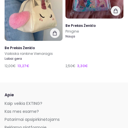
Be Prekės Ženklo
Piniginė
Nauja
Be Prekės Ženklo
Vaikiska rankine Vienaragis
Labai gera
12,00€
13,27€
2,50€
3,30€
Apie
Kaip veikia EXTING?
Kas mes esame?
Patarimai apsipirkinėtojams
Reklama platformoje