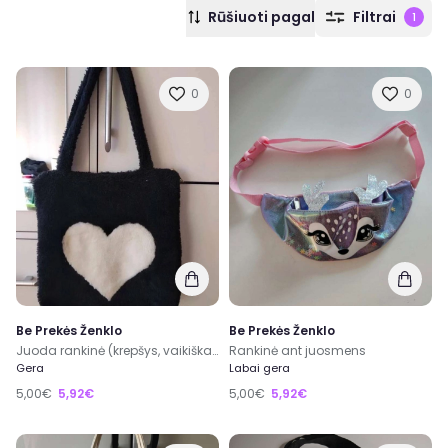
Rūšiuoti pagal
Filtrai
1
0
0
Be Prekės Ženklo
Be Prekės Ženklo
Juoda rankinė (krepšys, vaikiškas)
Rankinė ant juosmens
Gera
Labai gera
5,00€
5,92€
5,00€
5,92€