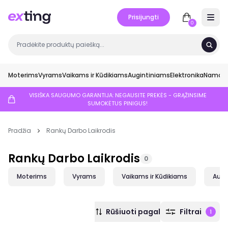
Prisijungti
Open 
0
Moterims
Vyrams
Vaikams ir Kūdikiams
Augintiniams
Elektronika
Namai ir
VISIŠKA SAUGUMO GARANTIJA: NEGAUSITE PREKĖS - GRĄŽINSIME
SUMOKĖTUS PINIGUS!
Pradžia
Rankų Darbo Laikrodis
Rankų Darbo Laikrodis
0
Moterims
Vyrams
Vaikams ir Kūdikiams
Augi
Rūšiuoti pagal
Filtrai
1