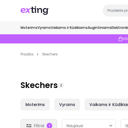
Moterims
Vyrams
Vaikams ir Kūdikiams
Augintiniams
Elektroni
VI
Pradžia
Skechers
Skechers
2
Moterims
Vyrams
Vaikams ir Kūdiki
Filtrai
I
1