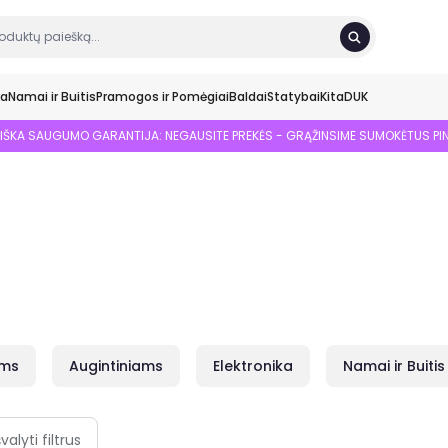
ka
Namai ir Buitis
Pramogos ir Pomėgiai
Baldai
Statybai
Kita
DUK
SIŠKA SAUGUMO GARANTIJA: NEGAUSITE PREKĖS - GRĄŽINSIME SUMOKĖTUS PI
ams
Augintiniams
Elektronika
Namai ir Buitis
švalyti filtrus