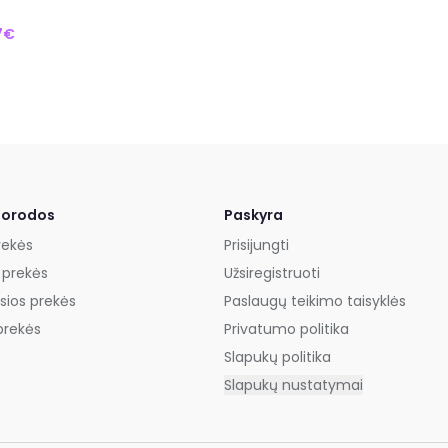
7€
uorodos
Paskyra
rekės
Prisijungti
 prekės
Užsiregistruoti
sios prekės
Paslaugų teikimo taisyklės
prekės
Privatumo politika
Slapukų politika
Slapukų nustatymai