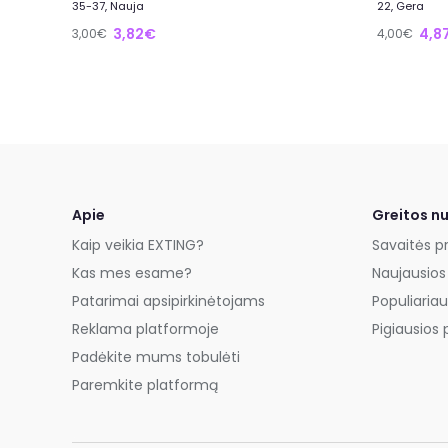
35-37, Nauja
22, Gera
3,82€
4,8
3,00€
4,00€
Apie
Greitos n
Kaip veikia EXTING?
Savaitės p
Kas mes esame?
Naujausios
Patarimai apsipirkinėtojams
Populiariau
Reklama platformoje
Pigiausios 
Padėkite mums tobulėti
Paremkite platformą