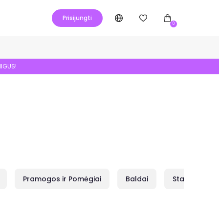
Prisijungti
0
NIGUS!
Pramogos ir Pomėgiai
Baldai
Statybai