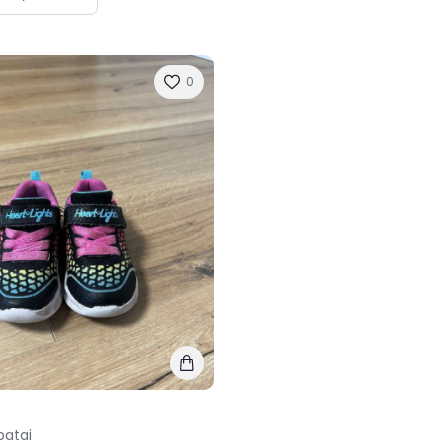
0
batai