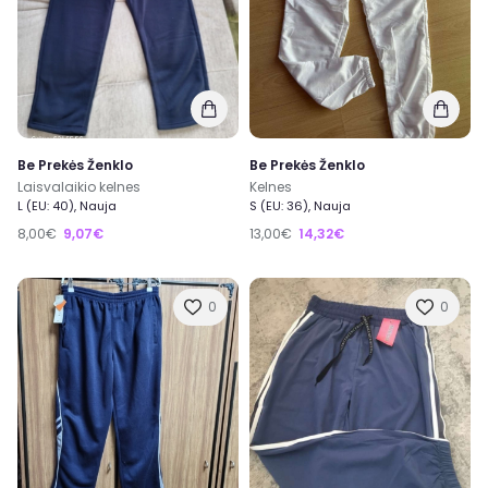
Be Prekės Ženklo
Be Prekės Ženklo
Laisvalaikio kelnes
Kelnes
L (EU: 40), Nauja
S (EU: 36), Nauja
8,00€
9,07€
13,00€
14,32€
0
0