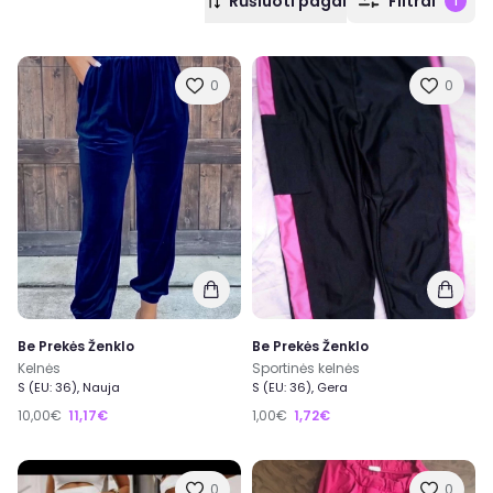
Rūšiuoti pagal
Filtrai
1
0
0
Be Prekės Ženklo
Be Prekės Ženklo
Kelnės
Sportinės kelnės
S (EU: 36), Nauja
S (EU: 36), Gera
10,00€
11,17€
1,00€
1,72€
0
0