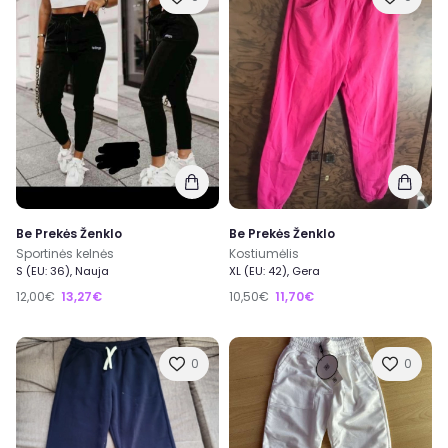
Be Prekės Ženklo
Be Prekės Ženklo
Sportinės kelnės
Kostiumėlis
S (EU: 36), Nauja
XL (EU: 42), Gera
12,00€
13,27€
10,50€
11,70€
0
0