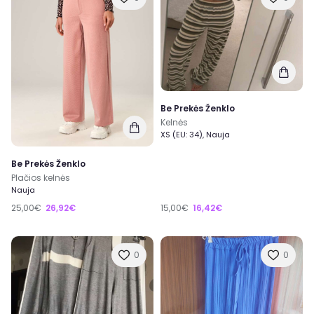
Be Prekės Ženklo
Kelnės
XS (EU: 34), Nauja
Be Prekės Ženklo
Plačios kelnės
Nauja
25,00€
26,92€
15,00€
16,42€
0
0