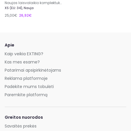
Naujas laisvalaikio komplektukas
XS (EU: 34), Nauja
25,00€
26,92€
Apie
Kaip veikia EXTING?
Kas mes esame?
Patarimai apsipirkinėtojams
Reklama platformoje
Padėkite mums tobulėti
Paremkite platformą
Greitos nuorodos
Savaitės prekės