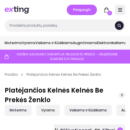
Prisijungti
Open 
0
Moterims
Vyrams
Vaikams ir Kūdikiams
Augintiniams
Elektronika
Namai ir
VISIŠKA SAUGUMO GARANTIJA: NEGAUSITE PREKĖS - GRĄŽINSIME
SUMOKĖTUS PINIGUS!
Pradžia
Platėjančios Kelnės Kelnės Be Prekės Ženklo
Platėjančios Kelnės Kelnės Be
9
Prekės Ženklo
Moterims
Vyrams
Vaikams ir Kūdikiams
Augi