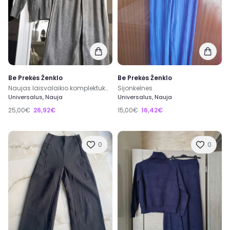
Be Prekės Ženklo
Be Prekės Ženklo
Naujas laisvalaikio komplektukas
Sijonkelnes
Universalus, Nauja
Universalus, Nauja
25,00€
26,92€
15,00€
16,42€
0
0