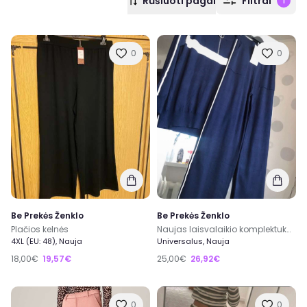
Rūšiuoti pagal
Filtrai
1
0
0
Be Prekės Ženklo
Be Prekės Ženklo
Plačios kelnės
Naujas laisvalaikio komplektukaa
4XL (EU: 48), Nauja
Universalus, Nauja
18,00€
19,57€
25,00€
26,92€
0
0