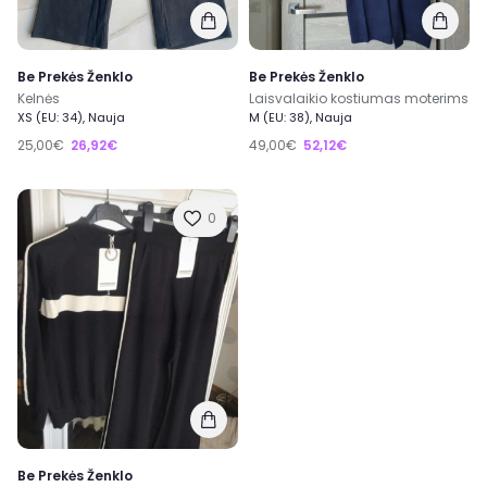
Be Prekės Ženklo
Be Prekės Ženklo
Kelnės
Laisvalaikio kostiumas moterims
XS (EU: 34), Nauja
M (EU: 38), Nauja
25,00€
26,92€
49,00€
52,12€
0
Be Prekės Ženklo